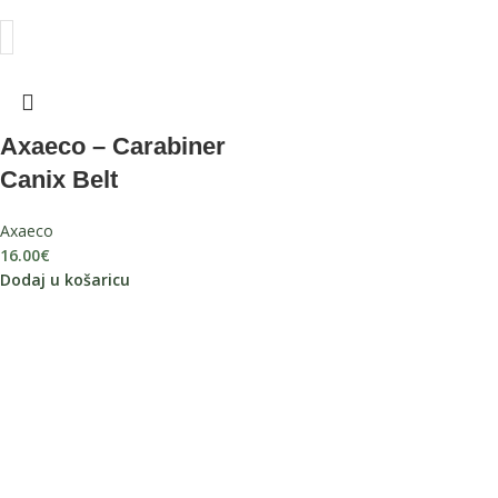
Axaeco – Carabiner
Canix Belt
Axaeco
16.00
€
Dodaj u košaricu
Pratite nas na Instagramu