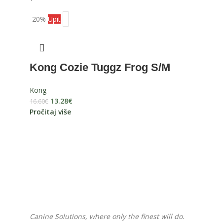
-20%
Upit
Kong Cozie Tuggz Frog S/M
Kong
13.28
€
16.60
€
Pročitaj više
Pratite nas na Instagramu
Canine Solutions, where only the finest will do.