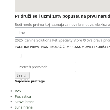
Pridruži se i uzmi 10% popusta na prvu naru
Budi među prvima koji saznaju za nove brendove, ekskluz
2026.
Canine Solutions Pet Specialty Store © Sva prava prid
POLITIKA PRIVATNOSTI
KOLAČIĆI
IMPRESSUM
UVJETI KORIŠTE
Search
Najčešće pretrage
IQ
Box
BOX
Poslastica
HOME
Sirova hrana
Suha hrana