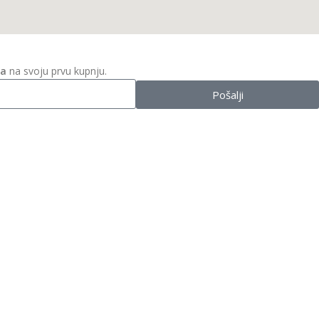
ta
na svoju prvu kupnju.
Pošalji