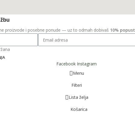
džbu
ivne proizvode i posebne ponude — uz to odmah dobivaš
10% popus
ržana
NJA
Facebook
Instagram
Menu
Filteri
Lista želja
Košarica