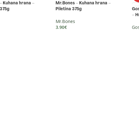
– Kuhana hrana –
Mr.Bones – Kuhana hrana –
 375g
Piletina 375g
Gos
– H
Mr.Bones
3.90
€
Gos