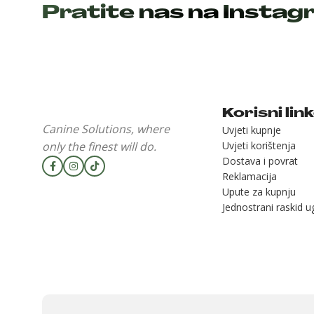
Pratite nas na Insta
Korisni lin
Canine Solutions, where
Uvjeti kupnje
only the finest will do.
Uvjeti korištenja
Dostava i povrat
Reklamacija
Upute za kupnju
Jednostrani raskid 