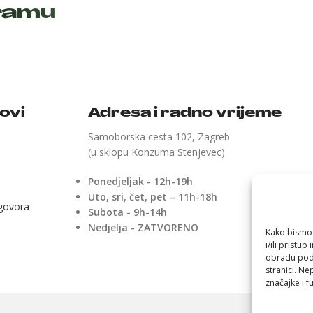
gramu
kovi
Adresa i radno vrijeme
Samoborska cesta 102, Zagreb
(u sklopu Konzuma Stenjevec)
Ponedjeljak - 12h-19h
Uto, sri, čet, pet – 11h-18h
ugovora
Subota - 9h-14h
Nedjelja - ZATVORENO
Kako bismo 
i/ili pristu
obradu poda
stranici. Ne
značajke i fu