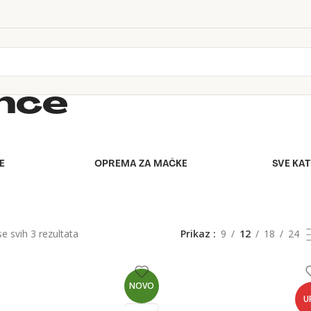
ence
E
OPREMA ZA MAČKE
SVE KA
se svih 3 rezultata
Prikaz
9
12
18
24
NOVO
U