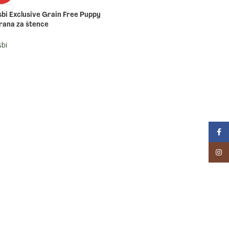
bi Exclusive Grain Free Puppy
rana za štence
bi
Face
Inst