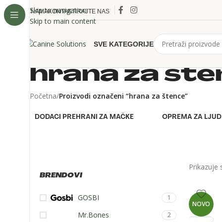
Skip to navigation
O NAMA
KONTAKTIRAJTE NAS
Skip to main content
SVE KATEGORIJE
hrana za št
Početna
/
Proizvodi označeni “hrana za štence”
DODACI PREHRANI ZA MAČKE
OPREMA ZA LJUD
Prikazuje 
BRENDOVI
GOSBI
1
NOVO
Mr.Bones
2