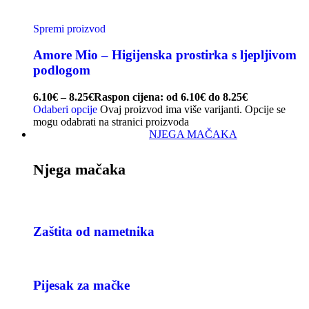
Spremi proizvod
Amore Mio – Higijenska prostirka s ljepljivom
podlogom
6.10
€
–
8.25
€
Raspon cijena: od 6.10€ do 8.25€
Odaberi opcije
Ovaj proizvod ima više varijanti. Opcije se
mogu odabrati na stranici proizvoda
NJEGA MAČAKA
Njega mačaka
Zaštita od nametnika
Pijesak za mačke