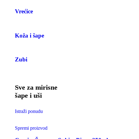
Vrećice
Koža i šape
Zubi
Sve za mirisne
šape i uši
Istraži ponudu
Spremi proizvod