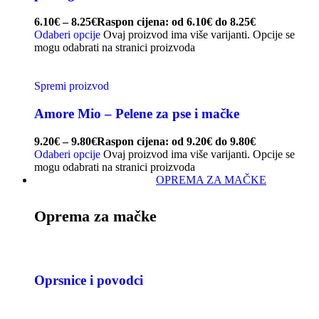
6.10
€
–
8.25
€
Raspon cijena: od 6.10€ do 8.25€
Odaberi opcije
Ovaj proizvod ima više varijanti. Opcije se
mogu odabrati na stranici proizvoda
Spremi proizvod
Amore Mio – Pelene za pse i mačke
9.20
€
–
9.80
€
Raspon cijena: od 9.20€ do 9.80€
Odaberi opcije
Ovaj proizvod ima više varijanti. Opcije se
mogu odabrati na stranici proizvoda
OPREMA ZA MAČKE
Oprema za mačke
Oprsnice i povodci