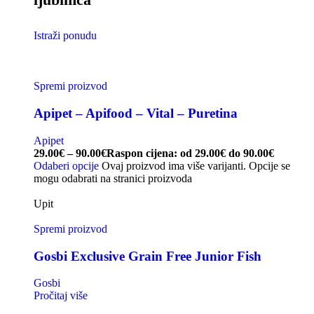
Istraži ponudu
Spremi proizvod
Apipet – Apifood – Vital – Puretina
Apipet
29.00
€
–
90.00
€
Raspon cijena: od 29.00€ do 90.00€
Odaberi opcije
Ovaj proizvod ima više varijanti. Opcije se
mogu odabrati na stranici proizvoda
Upit
Spremi proizvod
Gosbi Exclusive Grain Free Junior Fish
Gosbi
Pročitaj više