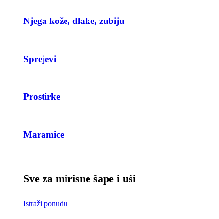
Njega kože, dlake, zubiju
Sprejevi
Prostirke
Maramice
Sve za mirisne šape i uši
Istraži ponudu