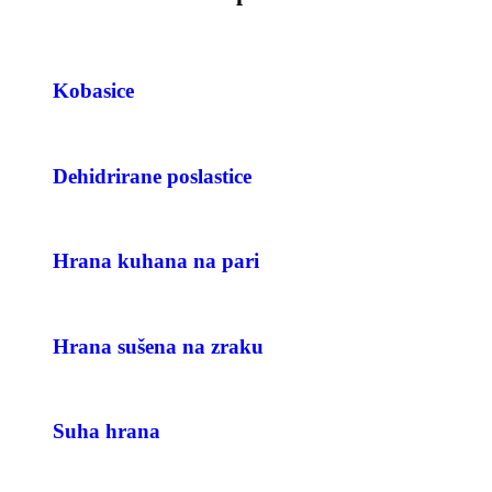
Kobasice
Dehidrirane poslastice
Hrana kuhana na pari
Hrana sušena na zraku
Suha hrana