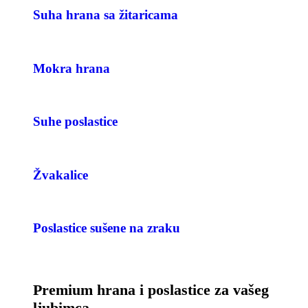
Suha hrana sa žitaricama
Mokra hrana
Suhe poslastice
Žvakalice
Poslastice sušene na zraku
Premium hrana i poslastice za vašeg
ljubimca