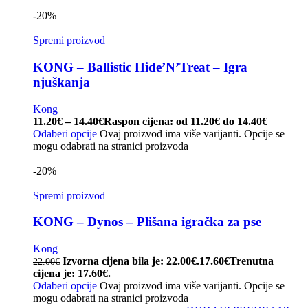
-20%
Spremi proizvod
KONG – Ballistic Hide’N’Treat – Igra
njuškanja
Kong
11.20
€
–
14.40
€
Raspon cijena: od 11.20€ do 14.40€
Odaberi opcije
Ovaj proizvod ima više varijanti. Opcije se
mogu odabrati na stranici proizvoda
-20%
Spremi proizvod
KONG – Dynos – Plišana igračka za pse
Kong
Izvorna cijena bila je: 22.00€.
17.60
€
Trenutna
22.00
€
cijena je: 17.60€.
Odaberi opcije
Ovaj proizvod ima više varijanti. Opcije se
mogu odabrati na stranici proizvoda