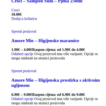
Croci – Šampon Suhi – Pjena 250ml
Croci
10.00
€
Dodaj u košaricu
Spremi proizvod
Amore Mio – Higijenske maramice
1.90
€
–
4.00
€
Raspon cijena: od 1.90€ do 4.00€
Odaberi opcije
Ovaj proizvod ima više varijanti. Opcije se
mogu odabrati na stranici proizvoda
Spremi proizvod
Amore Mio – Higijenska prostirka s aktivnim
ugljenom
6.90
€
–
9.00
€
Raspon cijena: od 6.90€ do 9.00€
Odaberi opcije
Ovaj proizvod ima više varijanti. Opcije se
mogu odabrati na stranici proizvoda