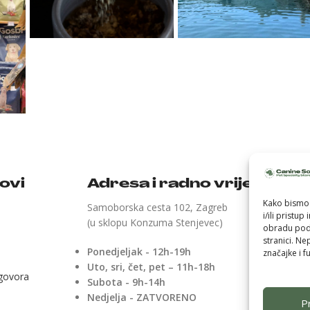
kovi
Adresa i radno vrijeme
Kako bismo 
Samoborska cesta 102, Zagreb
i/ili pristu
(u sklopu Konzuma Stenjevec)
obradu poda
stranici. Ne
Ponedjeljak - 12h-19h
značajke i fu
Uto, sri, čet, pet – 11h-18h
ugovora
Subota - 9h-14h
Nedjelja - ZATVORENO
Pr