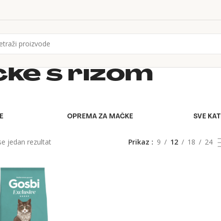
ke s rižom
E
OPREMA ZA MAČKE
SVE KA
se jedan rezultat
Prikaz
9
12
18
24