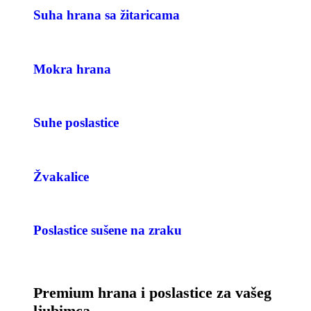
Suha hrana sa žitaricama
Mokra hrana
Suhe poslastice
Žvakalice
Poslastice sušene na zraku
Premium hrana i poslastice za vašeg
ljubimca