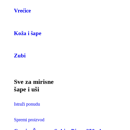
Vrećice
Koža i šape
Zubi
Sve za mirisne
šape i uši
Istraži ponudu
Spremi proizvod