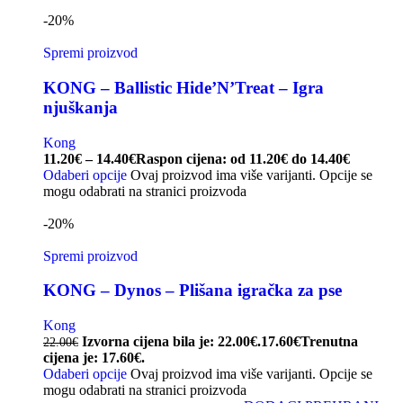
-20%
Spremi proizvod
KONG – Ballistic Hide’N’Treat – Igra
njuškanja
Kong
11.20
€
–
14.40
€
Raspon cijena: od 11.20€ do 14.40€
Odaberi opcije
Ovaj proizvod ima više varijanti. Opcije se
mogu odabrati na stranici proizvoda
-20%
Spremi proizvod
KONG – Dynos – Plišana igračka za pse
Kong
Izvorna cijena bila je: 22.00€.
17.60
€
Trenutna
22.00
€
cijena je: 17.60€.
Odaberi opcije
Ovaj proizvod ima više varijanti. Opcije se
mogu odabrati na stranici proizvoda