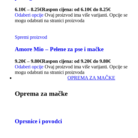
6.10
€
–
8.25
€
Raspon cijena: od 6.10€ do 8.25€
Odaberi opcije
Ovaj proizvod ima više varijanti. Opcije se
mogu odabrati na stranici proizvoda
Spremi proizvod
Amore Mio – Pelene za pse i mačke
9.20
€
–
9.80
€
Raspon cijena: od 9.20€ do 9.80€
Odaberi opcije
Ovaj proizvod ima više varijanti. Opcije se
mogu odabrati na stranici proizvoda
OPREMA ZA MAČKE
Oprema za mačke
Oprsnice i povodci