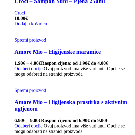
Croci – Šampon Suhi – Pjena 250ml
Croci
10.00
€
Dodaj u košaricu
Spremi proizvod
Amore Mio – Higijenske maramice
1.90
€
–
4.00
€
Raspon cijena: od 1.90€ do 4.00€
Odaberi opcije
Ovaj proizvod ima više varijanti. Opcije se
mogu odabrati na stranici proizvoda
Spremi proizvod
Amore Mio – Higijenska prostirka s aktivnim
ugljenom
6.90
€
–
9.00
€
Raspon cijena: od 6.90€ do 9.00€
Odaberi opcije
Ovaj proizvod ima više varijanti. Opcije se
mogu odabrati na stranici proizvoda