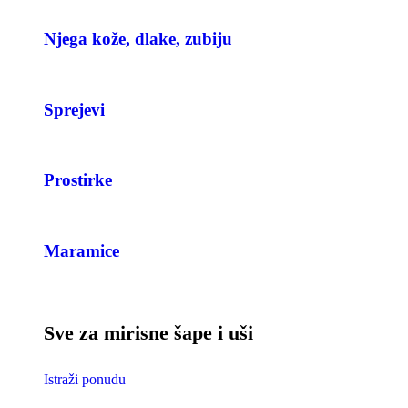
Njega kože, dlake, zubiju
Sprejevi
Prostirke
Maramice
Sve za mirisne šape i uši
Istraži ponudu