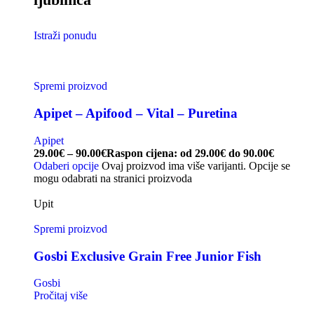
Istraži ponudu
Spremi proizvod
Apipet – Apifood – Vital – Puretina
Apipet
29.00
€
–
90.00
€
Raspon cijena: od 29.00€ do 90.00€
Odaberi opcije
Ovaj proizvod ima više varijanti. Opcije se
mogu odabrati na stranici proizvoda
Upit
Spremi proizvod
Gosbi Exclusive Grain Free Junior Fish
Gosbi
Pročitaj više