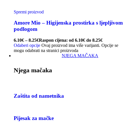
Spremi proizvod
Amore Mio – Higijenska prostirka s ljepljivom
podlogom
6.10
€
–
8.25
€
Raspon cijena: od 6.10€ do 8.25€
Odaberi opcije
Ovaj proizvod ima više varijanti. Opcije se
mogu odabrati na stranici proizvoda
NJEGA MAČAKA
Njega mačaka
Zaštita od nametnika
Pijesak za mačke