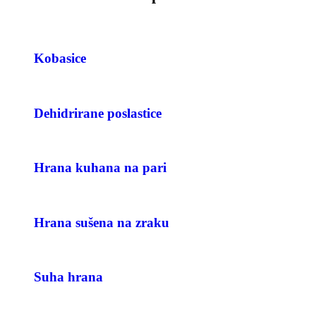
Kobasice
Dehidrirane poslastice
Hrana kuhana na pari
Hrana sušena na zraku
Suha hrana