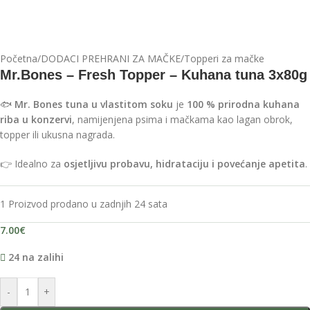
Početna
/
DODACI PREHRANI ZA MAČKE
/
Topperi za mačke
Mr.Bones – Fresh Topper – Kuhana tuna 3x80g
🐟
Mr. Bones tuna u vlastitom soku
je
100 % prirodna kuhana
riba u konzervi
, namijenjena psima i mačkama kao lagan obrok,
topper ili ukusna nagrada.
👉 Idealno za
osjetljivu probavu, hidrataciju i povećanje apetita
.
1
Proizvod prodano u zadnjih 24 sata
7.00
€
24 na zalihi
-
+