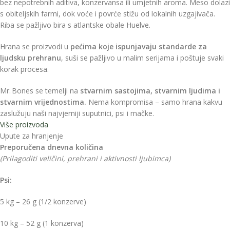
bez nepotrebnih aditiva, konzervansa ili umjetnih aroma. Meso dolazi
s obiteljskih farmi, dok voće i povrće stižu od lokalnih uzgajivača.
Riba se pažljivo bira s atlantske obale Huelve.
Hrana se proizvodi u
pećima koje ispunjavaju standarde za
ljudsku prehranu
, suši se pažljivo u malim serijama i poštuje svaki
korak procesa.
Mr. Bones se temelji na
stvarnim sastojima, stvarnim ljudima i
stvarnim vrijednostima.
Nema kompromisa – samo hrana kakvu
zaslužuju naši najvjerniji suputnici, psi i mačke.
Više proizvoda
Upute za hranjenje
Preporučena dnevna količina
(Prilagoditi veličini, prehrani i aktivnosti ljubimca)
Psi:
5 kg – 26 g (1/2 konzerve)
10 kg – 52 g (1 konzerva)