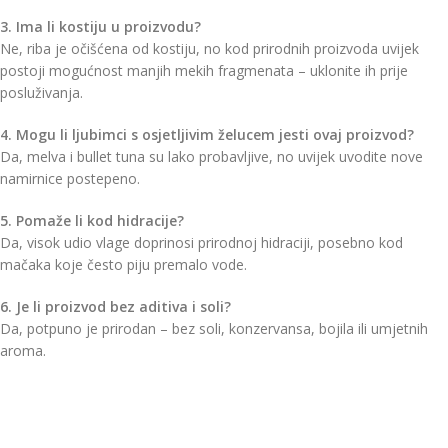
3. Ima li kostiju u proizvodu?
Ne, riba je očišćena od kostiju, no kod prirodnih proizvoda uvijek
postoji mogućnost manjih mekih fragmenata – uklonite ih prije
posluživanja.
4. Mogu li ljubimci s osjetljivim želucem jesti ovaj proizvod?
Da, melva i bullet tuna su lako probavljive, no uvijek uvodite nove
namirnice postepeno.
5. Pomaže li kod hidracije?
Da, visok udio vlage doprinosi prirodnoj hidraciji, posebno kod
mačaka koje često piju premalo vode.
6. Je li proizvod bez aditiva i soli?
Da, potpuno je prirodan – bez soli, konzervansa, bojila ili umjetnih
aroma.
Pratite nas na Instagramu