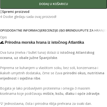
DODAJ U KOŠARICU
Spremi proizvod
4
Osobe gledaju sada ovaj proizvod!
OPIS
DODATNE INFORMACIJE
RECENZIJE (0)
O BRENDU
UPUTE ZA HRANJE
Opis
🌊
Prirodna morska hrana iz istočnog Atlantika
Ova tuna (melva / bullet tuna) dolazi iz
istočnog Atlantskog
oceana, uz obale južne Španjolske
.
Priprema se kuhanjem u vlastitom soku, bez soli, konzervansa i
ikakvih umjetnih dodataka, čime se čuva
prirodni okus, nutritivna
vrijednost i svježina ribe
.
Bogata je lako probavljivim proteinima i omega-3 masnim
kiselinama koje podržavaju
mišiće, kožu, dlaku i opće zdravlje
.
💡 Jednostavna, čista i prirodna riblja prehrana za svaki dan.