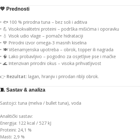
💚
Prednosti
• 🐟 100 % prirodna tuna – bez soli i aditiva
• 💪 Visokokvalitetni proteini – podrška mišićima i oporavku
• 💧 Visok udio vlage – pomaže hidrataciji
• 💙 Prirodni izvor omega-3 masnih kiselina
• 🍽️ Višenamjenska upotreba – obrok, topper ili nagrada
• 🧠 Lako probavljivo – pogodno za osjetljive pse i mačke
• 🌊 Intenzivan prirodni okus – visoka prihvatljivost
👉
Rezultat:
lagan, hranjiv i prirodan riblji obrok.
🧵
Sastav & analiza
Sastojci: tuna (melva / bullet tuna), voda
Analitički sastav:
Energija: 122 kcal / 527 kJ
Proteini: 24,1 %
Masti: 2,9 %