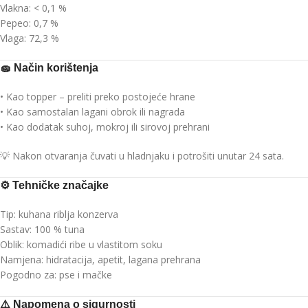
Vlakna: < 0,1 %
Pepeo: 0,7 %
Vlaga: 72,3 %
🧽
Način korištenja
• Kao topper – preliti preko postojeće hrane
• Kao samostalan lagani obrok ili nagrada
• Kao dodatak suhoj, mokroj ili sirovoj prehrani
💡 Nakon otvaranja čuvati u hladnjaku i potrošiti unutar 24 sata.
⚙️
Tehničke značajke
Tip: kuhana riblja konzerva
Sastav: 100 % tuna
Oblik: komadići ribe u vlastitom soku
Namjena: hidratacija, apetit, lagana prehrana
Pogodno za: pse i mačke
⚠️
Napomena o sigurnosti