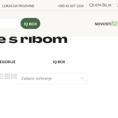
LISTA ŽELJA
LOKACIJA TRGOVINE
+385 91 637 1234
IQ BOX
NOVOSTI
e s ribom
TEGORIJE
IQ BOX