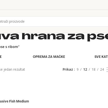
iva hrana za ps
pse s ribom”
E
OPREMA ZA MAČKE
SVE KA
se jedan rezultat
Prikaz
9
12
18
24
lusive Fish Medium