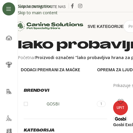
Skip to navigation
O NAMA
KONTAKTIRAJTE NAS
Skip to main content
SVE KATEGORIJE
lako probavlj
Početna
/
Proizvodi označeni “lako probavljiva hrana za 
DODACI PREHRANI ZA MAČKE
OPREMA ZA LJUD
Prikazuje 
BRENDOVI
GOSBI
1
UPIT
Gosbi Exc
KATEGORIJA