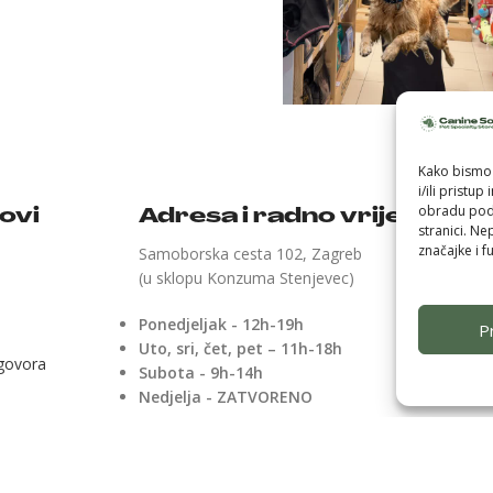
Kako bismo 
i/ili pristu
obradu poda
kovi
Adresa i radno vrijeme
stranici. Ne
značajke i fu
Samoborska cesta 102, Zagreb
(u sklopu Konzuma Stenjevec)
Ponedjeljak - 12h-19h
Pr
Uto, sri, čet, pet – 11h-18h
ugovora
Subota - 9h-14h
Nedjelja - ZATVORENO