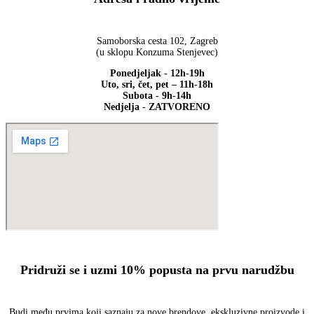
Samoborska cesta 102, Zagreb
(u sklopu Konzuma Stenjevec)
Ponedjeljak - 12h-19h
Uto, sri, čet, pet – 11h-18h
Subota - 9h-14h
Nedjelja - ZATVORENO
Pridruži se i uzmi 10% popusta na prvu narudžbu
Budi među prvima koji saznaju za nove brendove, ekskluzivne proizvode i