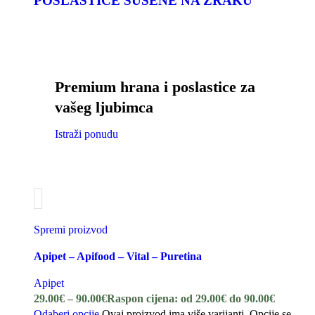
POSLASTICE SUŠENE NA ZRAKU
Premium hrana i poslastice za
vašeg ljubimca
Istraži ponudu
Spremi proizvod
Apipet – Apifood – Vital – Puretina
Apipet
29.00
€
–
90.00
€
Raspon cijena: od 29.00€ do 90.00€
Odaberi opcije
Ovaj proizvod ima više varijanti. Opcije se