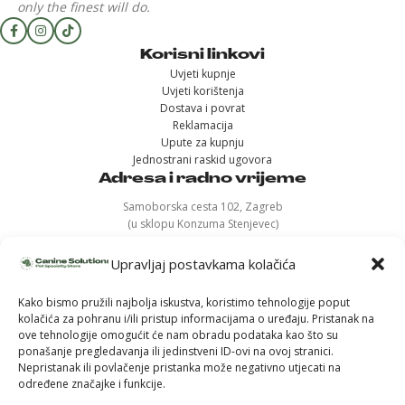
only the finest will do.
Korisni linkovi
Uvjeti kupnje
Uvjeti korištenja
Dostava i povrat
Reklamacija
Upute za kupnju
Jednostrani raskid ugovora
Adresa i radno vrijeme
Samoborska cesta 102, Zagreb
(u sklopu Konzuma Stenjevec)
Ponedjeljak - 12h-19h
Upravljaj postavkama kolačića
Uto, sri, čet, pet – 11h-18h
Subota - 9h-14h
Kako bismo pružili najbolja iskustva, koristimo tehnologije poput
Nedjelja - ZATVORENO
kolačića za pohranu i/ili pristup informacijama o uređaju. Pristanak na
ove tehnologije omogućit će nam obradu podataka kao što su
ponašanje pregledavanja ili jedinstveni ID-ovi na ovoj stranici.
Nepristanak ili povlačenje pristanka može negativno utjecati na
određene značajke i funkcije.