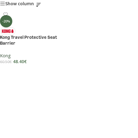
Show column
-20%
Kong Travel Protective Seat
Barrier
Kong
48.40
€
60.50
€
DODAJ U KOŠARICU