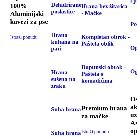
i p
Dehidrirane
100%
Hrana bez žitarica
poslastice
Aluminijski
- Mačke
kavezi za pse
Po
Hrana
Kompletan obrok -
Istraži ponudu
kuhana na
Pašteta oblik
Op
pari
Dopunski obrok -
Og
Hrana
Pašteta s
sušena na
komadićima
zraku
Os
ak
Premium hrana
Suha hrana
uz
za mačke
A
o
Istraži ponudu
Suha hrana