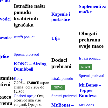
rsluci
Istražite našu
Suplementi za
ponudu
mačke
Kapsule i
kvalitetnih
vodci
poslastice
igračaka
Obogati
Istraži ponudu
rsnice
Ulja
prehranu
svoje mace
-20%
Spremi proizvod
rlice
Istraži ponudu
Dodaci
KONG – Airdog
prehrani
NOVO
Dumbbell
Spremi proizvod
tanite
Kong
Istraži ponudu
7.20
€
–
12.80
€
Raspon
tivni
Mr.Bones –
cijena: od 7.20€ do
NOVO
Topper –
12.80€
Bundeva
Odaberi opcije
Ovaj
Spremi proizvod
xaeco
proizvod ima više
premu
varijanti. Opcije se
Mr.Bones –
Mr.Bones