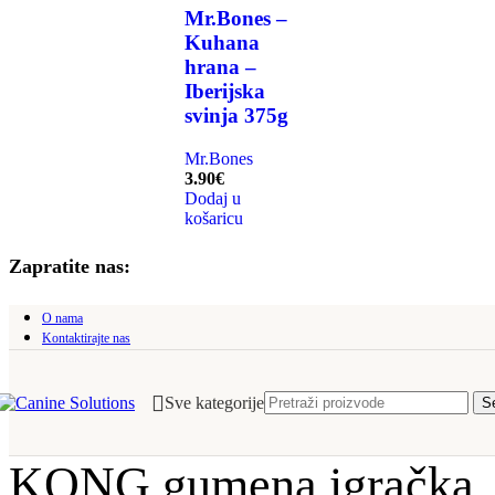
Mr.Bones –
Kuhana
hrana –
Iberijska
svinja 375g
Mr.Bones
3.90
€
Dodaj u
košaricu
Zapratite nas:
O nama
Kontaktirajte nas
Sve kategorije
S
KONG gumena igračka