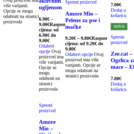
Ovaj proizvod ima
aktivnim
Spremi proizvod
7.00
€
više varijanti.
ugljenom
Dodaj u
Opcije se mogu
Amore Mio –
košaricu
odabrati na stranici
6.90
€
–
Pelene za pse i
proizvoda
9.00
€
Raspon
mačke
NOVO
cijena: od
6.90€ do
Spremi
9.20
€
–
9.80
€
Raspon
9.00€
proizvod
cijena: od 9.20€ do
Odaberi
9.80€
opcije
Ovaj
Zee.cat –
Odaberi opcije
Ovaj
proizvod ima
proizvod ima više
Ogrlica z
više varijanti.
varijanti. Opcije se
mace – El
Opcije se
mogu odabrati na
mogu
stranici proizvoda
odabrati na
7.00
€
stranici
Dodaj u
proizvoda
košaricu
Spremi
proizvod
Amore
Mio –