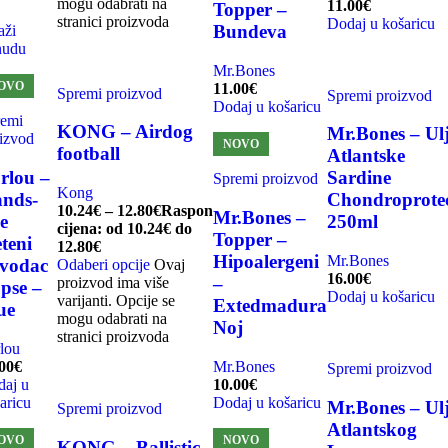
mogu odabrati na
11.00
€
Topper –
stranici proizvoda
Dodaj u košaricu
Bundeva
aži
nudu
-20%
Mr.Bones
OVO
11.00
€
Spremi proizvod
Spremi proizvod
Dodaj u košaricu
remi
KONG – Airdog
Mr.Bones – Ul
izvod
NOVO
football
Atlantske
rlou –
Sardine
Spremi proizvod
Kong
nds-
Chondroprote
10.24
€
–
12.80
€
Raspon
Mr.Bones –
ee
250ml
cijena: od 10.24€ do
Topper –
eteni
12.80€
Hipoalergeni
Mr.Bones
vodac
Odaberi opcije
Ovaj
16.00
€
–
proizvod ima više
 pse –
Dodaj u košaricu
varijanti. Opcije se
Extedmadura
ue
mogu odabrati na
Noj
stranici proizvoda
lou
00
€
Mr.Bones
Spremi proizvod
-20%
aj u
10.00
€
aricu
Dodaj u košaricu
Mr.Bones – Ul
Spremi proizvod
Atlantskog
OVO
NOVO
KONG – Ballistic