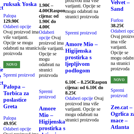
proizvod ima više
Velvet –
ruksak Yoska
1.90
€
–
varijanti. Opcije se
ct
Sand
4.00
€
Raspon
mogu odabrati na
Palopa
cijena: od
stranici proizvoda
Furlou
129.90
€
1.90€ do
38.25
€
Odaberi opcije
4.00€
Odaberi opc
Ovaj proizvod ima
Odaberi
Spremi proizvod
Ovaj proizv
više varijanti.
opcije
Ovaj
ima više
Opcije se mogu
proizvod ima
Amore Mio –
varijanti.
odabrati na stranici
više varijanti.
Higijenska
Opcije se
proizvoda
Opcije se
prostirka s
mogu odabra
mogu
ljepljivom
na stranici
odabrati na
NOVO
proizvoda
je
stranici
podlogom
Spremi proizvod
proizvoda
e
NOVO
6.10
€
–
8.25
€
Raspon
ct
Palopa –
cijena: od 6.10€ do
Spremi
Spremi
Torbica za
8.25€
proizvod
proizvod
Odaberi opcije
Ovaj
poslastice
proizvod ima više
Greta
Zee.cat –
Amore
varijanti. Opcije se
Ogrlica z
Mio –
mogu odabrati na
Palopa
stranici proizvoda
mace –
Higijenska
49.95
€
Atlanta
prostirka s
Odaberi opcije