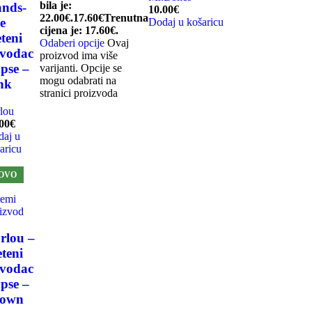
bila je:
nds-
10.00
€
22.00€.
17.60
€
Trenutna
ee
Dodaj u košaricu
cijena je: 17.60€.
eteni
Odaberi opcije
Ovaj
vodac
proizvod ima više
 pse –
varijanti. Opcije se
mogu odabrati na
nk
stranici proizvoda
lou
00
€
aj u
aricu
OVO
remi
izvod
rlou –
eteni
vodac
 pse –
rown