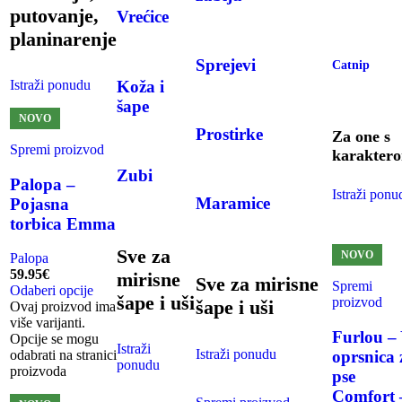
putovanje,
Vrećice
planinarenje
Sprejevi
Catnip
Koža i
Istraži ponudu
šape
NOVO
Prostirke
Za one s
Spremi proizvod
karakter
Zubi
Palopa –
Istraži ponu
Maramice
Pojasna
torbica Emma
Sve za
NOVO
Palopa
59.95
€
mirisne
Sve za mirisne
Spremi
Odaberi opcije
šape i uši
proizvod
šape i uši
Ovaj proizvod ima
više varijanti.
Furlou –
Opcije se mogu
Istraži
Istraži ponudu
oprsnica 
odabrati na stranici
ponudu
proizvoda
pse
Comfort 