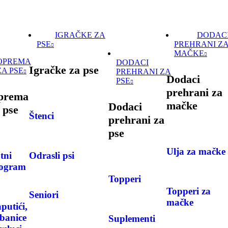
IGRAČKE ZA
DODAC
PSE
PREHRANI Z
MAČKE
OPREMA
DODACI
Igračke za pse
ZA PSE
PREHRANI ZA
Dodaci
PSE
prehrani za
prema
mačke
Dodaci
 pse
Štenci
prehrani za
pse
Ulja za mačke
Odrasli psi
tni
ogram
Topperi
Topperi za
Seniori
mačke
putići,
banice
Suplementi