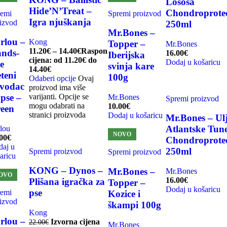
Lososa
Hide’N’Treat –
Chondroprote
remi
Spremi proizvod
Igra njuškanja
izvod
250ml
Mr.Bones –
rlou –
Kong
Topper –
Mr.Bones
11.20
€
–
14.40
€
Raspon
nds-
16.00
€
Iberijska
cijena: od 11.20€ do
Dodaj u košaricu
ee
svinja kare
14.40€
eteni
100g
Odaberi opcije
Ovaj
vodac
proizvod ima više
varijanti. Opcije se
 pse –
Mr.Bones
Spremi proizvod
mogu odabrati na
10.00
€
een
stranici proizvoda
Dodaj u košaricu
Mr.Bones – Ul
Atlantske Tun
lou
-20%
NOVO
00
€
Chondroprote
aj u
250ml
Spremi proizvod
Spremi proizvod
aricu
KONG – Dynos –
Mr.Bones –
Mr.Bones
OVO
16.00
€
Plišana igračka za
Topper –
Dodaj u košaricu
pse
remi
Kozice i
izvod
škampi 100g
Kong
rlou –
Izvorna cijena
22.00
€
Mr.Bones