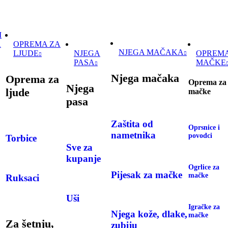
I
A
OPREMA ZA
NJEGA MAČAKA
LJUDE
NJEGA
OPREMA
PASA
MAČKE
Njega mačaka
Oprema za
Oprema za
Njega
ljude
mačke
pasa
Zaštita od
Oprsnice i
nametnika
povodci
Torbice
Sve za
kupanje
Ogrlice za
Pijesak za mačke
mačke
Ruksaci
Uši
Igračke za
Njega kože, dlake,
mačke
Za šetnju,
zubiju