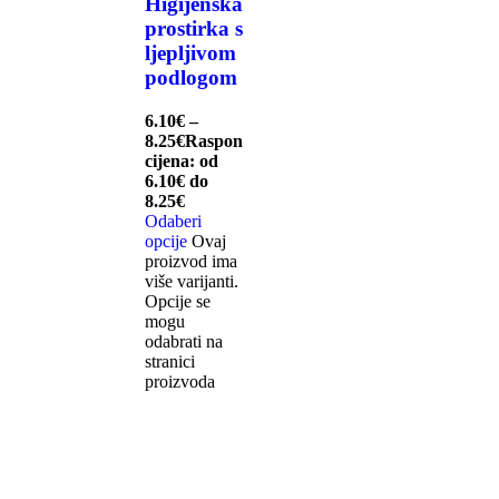
Higijenska
prostirka s
ljepljivom
podlogom
6.10
€
–
8.25
€
Raspon
cijena: od
6.10€ do
8.25€
Odaberi
opcije
Ovaj
proizvod ima
više varijanti.
Opcije se
mogu
odabrati na
stranici
proizvoda