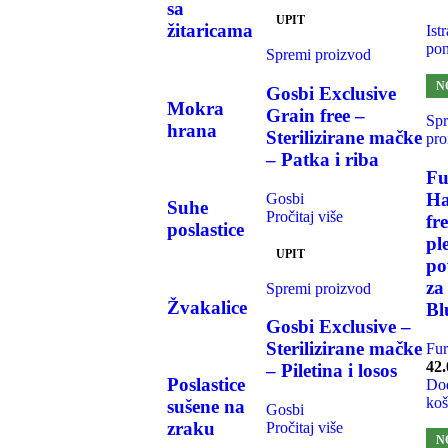
sa
UPIT
žitaricama
Istr
po
Spremi proizvod
N
Gosbi Exclusive
Mokra
Grain free –
Sp
hrana
Sterilizirane mačke
pro
– Patka i riba
Fu
Ha
Gosbi
Suhe
Pročitaj više
fr
poslastice
pl
UPIT
po
za
Spremi proizvod
Žvakalice
Bl
Gosbi Exclusive –
Sterilizirane mačke
Fur
42.
– Piletina i losos
Poslastice
Dod
koš
sušene na
Gosbi
zraku
Pročitaj više
N