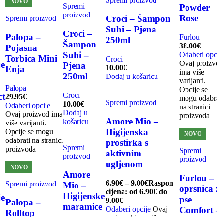
Spremi proizvod
NOVO
Spremi
Powder
proizvod
Rose
Croci – Šampon
Spremi proizvod
Suhi – Pjena
Croci –
Palopa –
Furlou
250ml
Šampon
38.00
€
Pojasna
Suhi –
Odaberi opc
Torbica Mini
Croci
Ovaj proizv
je
Pjena
10.00
€
Enja
ima više
250ml
Dodaj u košaricu
varijanti.
Palopa
Opcije se
Croci
ct
29.95
€
mogu odabra
Spremi proizvod
10.00
€
Odaberi opcije
na stranici
Dodaj u
Ovaj proizvod ima
proizvoda
Amore Mio –
košaricu
više varijanti.
Higijenska
Opcije se mogu
NOVO
odabrati na stranici
prostirka s
Spremi
proizvoda
Spremi
aktivnim
proizvod
proizvod
ugljenom
NOVO
Amore
Furlou –
6.90
€
–
9.00
€
Raspon
Spremi proizvod
Mio –
oprsnica 
cijena: od 6.90€ do
Higijenske
je
pse
9.00€
Palopa –
maramice
Odaberi opcije
Ovaj
Comfort 
Rolltop