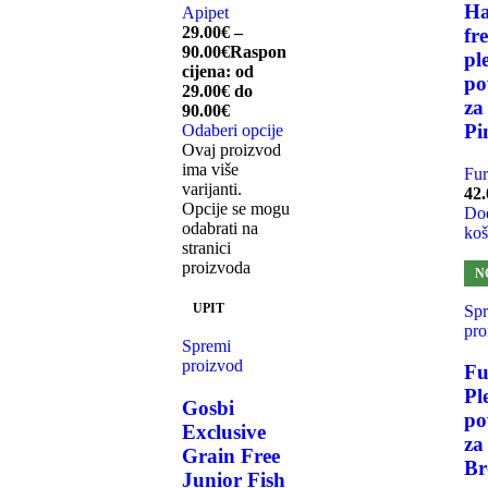
Ha
Apipet
29.00
€
–
fr
90.00
€
Raspon
pl
cijena: od
po
29.00€ do
za
90.00€
Pi
Odaberi opcije
Ovaj proizvod
ima više
Fur
varijanti.
42.
Opcije se mogu
Dod
odabrati na
koš
stranici
proizvoda
N
UPIT
Sp
pro
Spremi
proizvod
Fu
Pl
Gosbi
po
Exclusive
za
Grain Free
B
Junior Fish