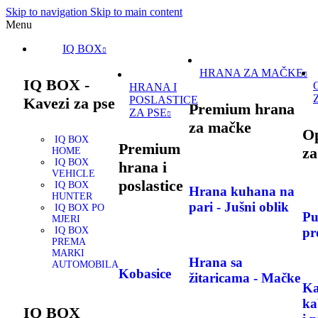
Skip to navigation
Skip to main content
Menu
IQ BOX
HRANA ZA MAČKE
IQ BOX -
HRANA I
POSLASTICE
Kavezi za pse
Premium hrana
ZA PSE
za mačke
O
IQ BOX
Premium
za
HOME
IQ BOX
hrana i
VEHICLE
poslastice
IQ BOX
Hrana kuhana na
HUNTER
pari - Jušni oblik
IQ BOX PO
Pu
MJERI
IQ BOX
pr
PREMA
MARKI
Hrana sa
AUTOMOBILA
Kobasice
žitaricama - Mačke
Ka
ka
IQ BOX