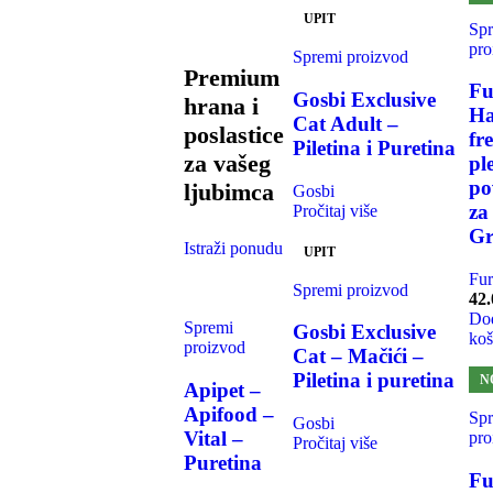
UPIT
Sp
pro
Spremi proizvod
Premium
Fu
Gosbi Exclusive
hrana i
Ha
Cat Adult –
poslastice
fr
Piletina i Puretina
za vašeg
pl
po
ljubimca
Gosbi
za
Pročitaj više
Gr
Istraži ponudu
UPIT
Fur
Spremi proizvod
42.
Dod
Spremi
Gosbi Exclusive
koš
proizvod
Cat – Mačići –
Piletina i puretina
N
Apipet –
Apifood –
Sp
Gosbi
Vital –
pro
Pročitaj više
Puretina
Fu