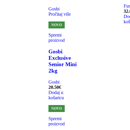
Fur
Gosbi
32.
Pročitaj više
Dod
koš
NOVO
Spremi
proizvod
Gosbi
Exclusive
Senior Mini
2kg
Gosbi
20.50
€
Dodaj u
košaricu
NOVO
Spremi
proizvod