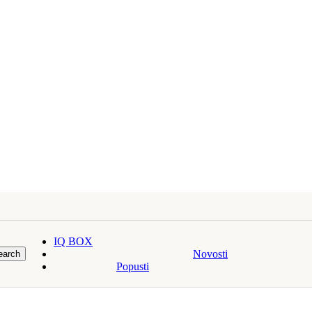
IQ BOX
Novosti
earch
Popusti