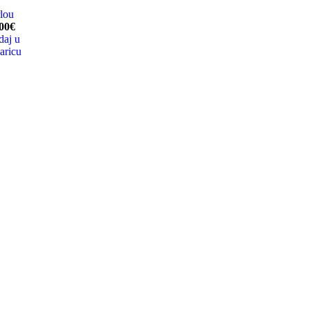
lou
00
€
aj u
aricu