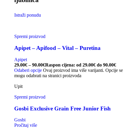
Istraži ponudu
Spremi proizvod
Apipet – Apifood – Vital – Puretina
Apipet
29.00
€
–
90.00
€
Raspon cijena: od 29.00€ do 90.00€
Odaberi opcije
Ovaj proizvod ima više varijanti. Opcije se
mogu odabrati na stranici proizvoda
Upit
Spremi proizvod
Gosbi Exclusive Grain Free Junior Fish
Gosbi
Pročitaj više