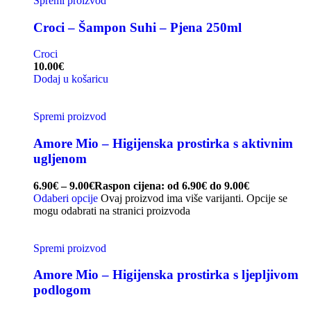
Spremi proizvod
Croci – Šampon Suhi – Pjena 250ml
Croci
10.00
€
Dodaj u košaricu
Spremi proizvod
Amore Mio – Higijenska prostirka s aktivnim
ugljenom
6.90
€
–
9.00
€
Raspon cijena: od 6.90€ do 9.00€
Odaberi opcije
Ovaj proizvod ima više varijanti. Opcije se
mogu odabrati na stranici proizvoda
Spremi proizvod
Amore Mio – Higijenska prostirka s ljepljivom
podlogom