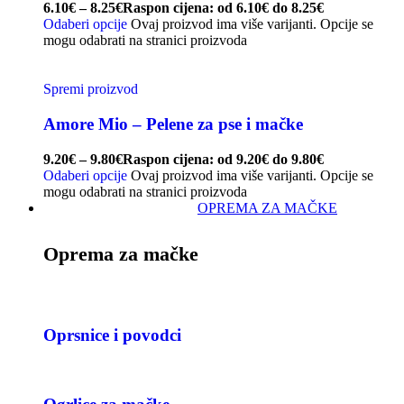
6.10
€
–
8.25
€
Raspon cijena: od 6.10€ do 8.25€
Odaberi opcije
Ovaj proizvod ima više varijanti. Opcije se
mogu odabrati na stranici proizvoda
Spremi proizvod
Amore Mio – Pelene za pse i mačke
9.20
€
–
9.80
€
Raspon cijena: od 9.20€ do 9.80€
Odaberi opcije
Ovaj proizvod ima više varijanti. Opcije se
mogu odabrati na stranici proizvoda
OPREMA ZA MAČKE
Oprema za mačke
Oprsnice i povodci