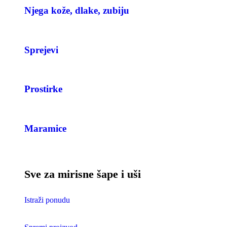
Njega kože, dlake, zubiju
Sprejevi
Prostirke
Maramice
Sve za mirisne šape i uši
Istraži ponudu