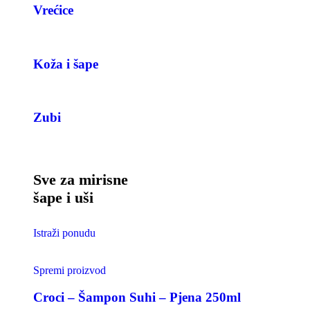
Vrećice
Koža i šape
Zubi
Sve za mirisne
šape i uši
Istraži ponudu
Spremi proizvod
Croci – Šampon Suhi – Pjena 250ml