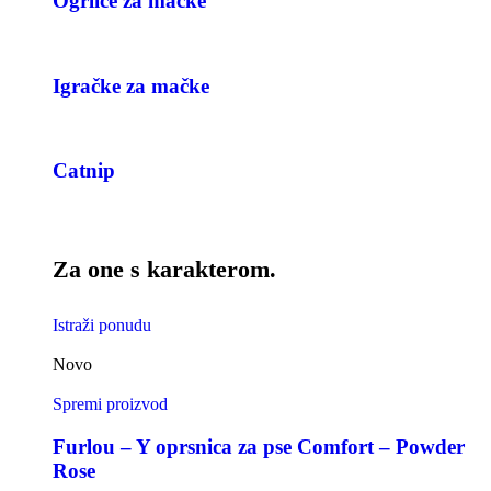
Ogrlice za mačke
Igračke za mačke
Catnip
Za one s karakterom.
Istraži ponudu
Novo
Spremi proizvod
Furlou – Y oprsnica za pse Comfort – Powder
Rose