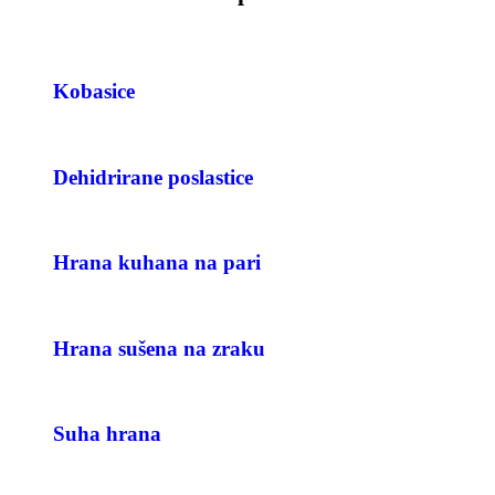
Kobasice
Dehidrirane poslastice
Hrana kuhana na pari
Hrana sušena na zraku
Suha hrana