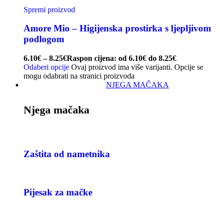
Spremi proizvod
Amore Mio – Higijenska prostirka s ljepljivom
podlogom
6.10
€
–
8.25
€
Raspon cijena: od 6.10€ do 8.25€
Odaberi opcije
Ovaj proizvod ima više varijanti. Opcije se
mogu odabrati na stranici proizvoda
NJEGA MAČAKA
Njega mačaka
Zaštita od nametnika
Pijesak za mačke