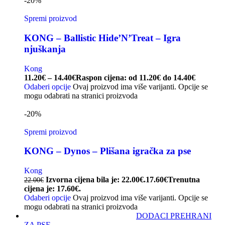
-20%
Spremi proizvod
KONG – Ballistic Hide’N’Treat – Igra
njuškanja
Kong
11.20
€
–
14.40
€
Raspon cijena: od 11.20€ do 14.40€
Odaberi opcije
Ovaj proizvod ima više varijanti. Opcije se
mogu odabrati na stranici proizvoda
-20%
Spremi proizvod
KONG – Dynos – Plišana igračka za pse
Kong
Izvorna cijena bila je: 22.00€.
17.60
€
Trenutna
22.00
€
cijena je: 17.60€.
Odaberi opcije
Ovaj proizvod ima više varijanti. Opcije se
mogu odabrati na stranici proizvoda
DODACI PREHRANI
ZA PSE