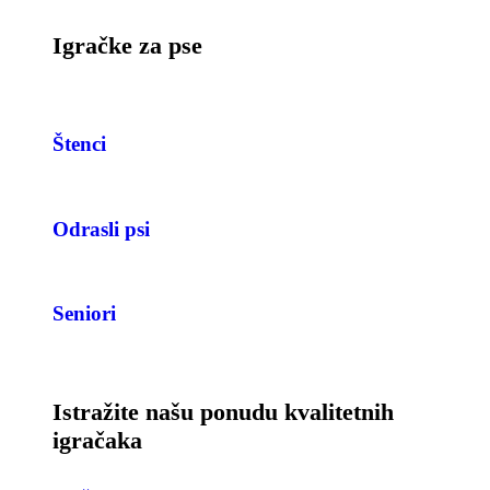
Igračke za pse
Štenci
Odrasli psi
Seniori
Istražite našu ponudu kvalitetnih
igračaka