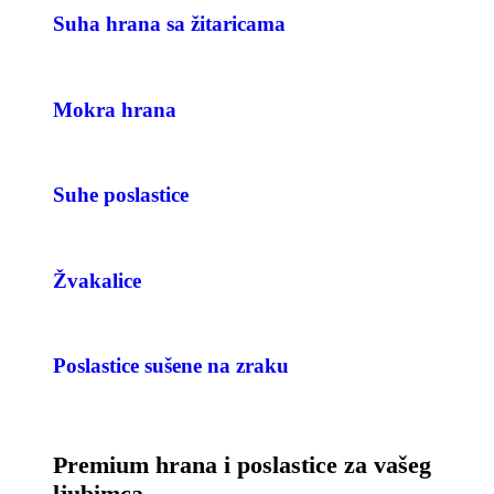
Suha hrana sa žitaricama
Mokra hrana
Suhe poslastice
Žvakalice
Poslastice sušene na zraku
Premium hrana i poslastice za vašeg
ljubimca