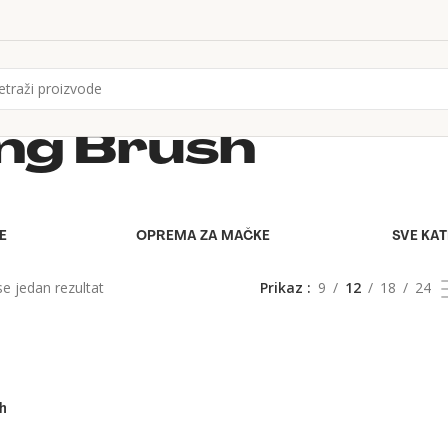
ng Brush
E
OPREMA ZA MAČKE
SVE KA
se jedan rezultat
Prikaz
9
12
18
24
h