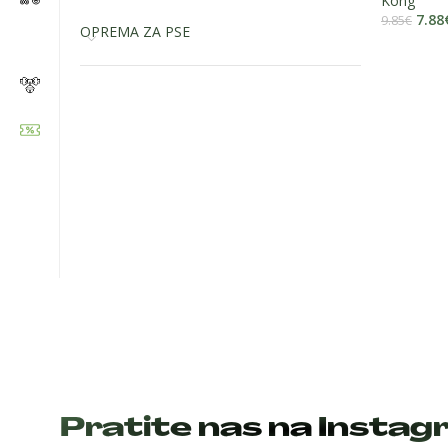
Kong
7.88
9.85
€
OPREMA ZA PSE
Zapratite nas:
Pratite nas na Insta