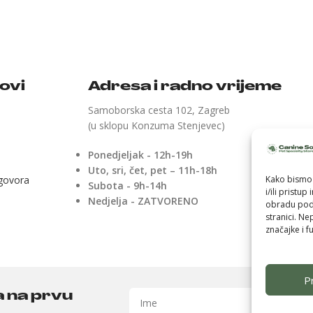
kovi
Adresa i radno vrijeme
Samoborska cesta 102, Zagreb
(u sklopu Konzuma Stenjevec)
Ponedjeljak - 12h-19h
Uto, sri, čet, pet – 11h-18h
ugovora
Kako bismo 
Subota - 9h-14h
i/ili pristu
Nedjelja - ZATVORENO
obradu poda
stranici. Ne
značajke i fu
Pr
a na prvu