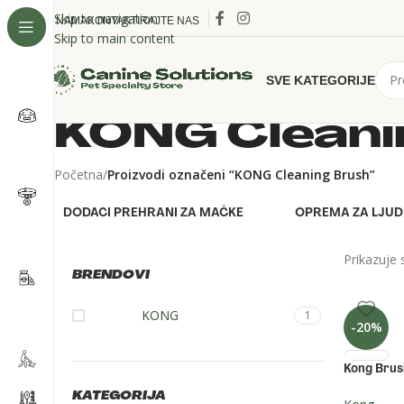
Skip to navigation
O NAMA
KONTAKTIRAJTE NAS
Skip to main content
SVE KATEGORIJE
KONG Cleani
Početna
/
Proizvodi označeni “KONG Cleaning Brush”
DODACI PREHRANI ZA MAČKE
OPREMA ZA LJUD
Prikazuje 
BRENDOVI
KONG
1
-20%
Kong Brus
KATEGORIJA