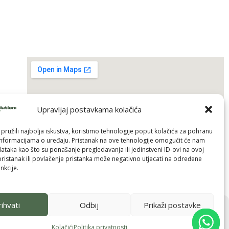
Upravljaj postavkama kolačića
pružili najbolja iskustva, koristimo tehnologije poput kolačića za pohranu
p informacijama o uređaju. Pristanak na ove tehnologije omogućit će nam
taka kao što su ponašanje pregledavanja ili jedinstveni ID-ovi na ovoj
pristanak ili povlačenje pristanka može negativno utjecati na određene
nkcije.
ihvati
Odbij
Prikaži postavke
Pošalji
Kolačići
Politika privatnosti