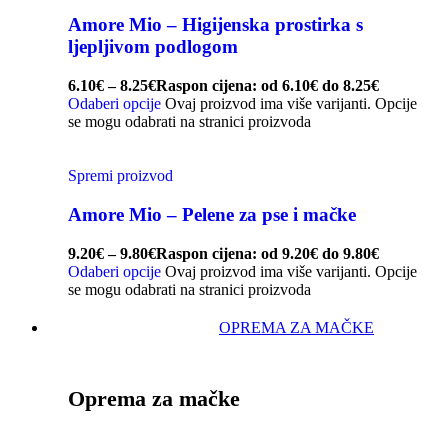
Amore Mio – Higijenska prostirka s
ljepljivom podlogom
6.10
€
–
8.25
€
Raspon cijena: od 6.10€ do 8.25€
Odaberi opcije
Ovaj proizvod ima više varijanti. Opcije
se mogu odabrati na stranici proizvoda
Spremi proizvod
Amore Mio – Pelene za pse i mačke
9.20
€
–
9.80
€
Raspon cijena: od 9.20€ do 9.80€
Odaberi opcije
Ovaj proizvod ima više varijanti. Opcije
se mogu odabrati na stranici proizvoda
OPREMA ZA MAČKE
Oprema za mačke