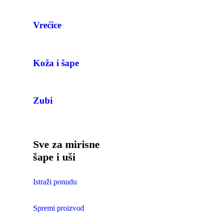
Vrećice
Koža i šape
Zubi
Sve za mirisne
šape i uši
Istraži ponudu
Spremi proizvod