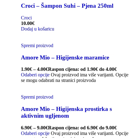
Croci – Šampon Suhi – Pjena 250ml
Croci
10.00
€
Dodaj u košaricu
Spremi proizvod
Amore Mio – Higijenske maramice
1.90
€
–
4.00
€
Raspon cijena: od 1.90€ do 4.00€
Odaberi opcije
Ovaj proizvod ima više varijanti. Opcije
se mogu odabrati na stranici proizvoda
Spremi proizvod
Amore Mio – Higijenska prostirka s
aktivnim ugljenom
6.90
€
–
9.00
€
Raspon cijena: od 6.90€ do 9.00€
Odaberi opcije
Ovaj proizvod ima više varijanti. Opcije