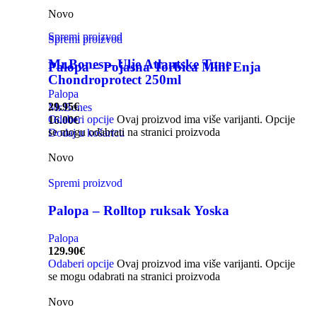
Novo
Spremi proizvod
Spremi proizvod
Mr.Bones – Ulje Atlantske Tune
Palopa – Pojasna Torbica Mini Enja
Chondroprotect 250ml
Palopa
29.95
€
Mr.Bones
Odaberi opcije
Ovaj proizvod ima više varijanti. Opcije
16.00
€
se mogu odabrati na stranici proizvoda
Dodaj u košaricu
Novo
Spremi proizvod
Palopa – Rolltop ruksak Yoska
Palopa
129.90
€
Odaberi opcije
Ovaj proizvod ima više varijanti. Opcije
se mogu odabrati na stranici proizvoda
Novo