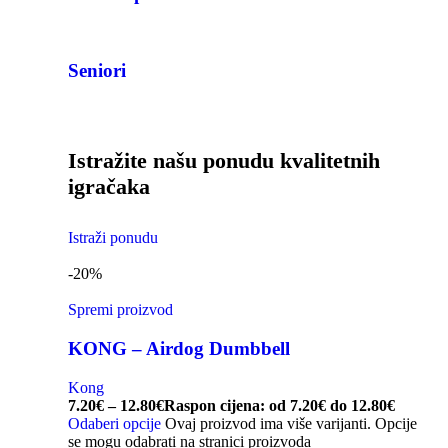
Seniori
Istražite našu ponudu kvalitetnih
igračaka
Istraži ponudu
-20%
Spremi proizvod
KONG – Airdog Dumbbell
Kong
7.20
€
–
12.80
€
Raspon cijena: od 7.20€ do 12.80€
Odaberi opcije
Ovaj proizvod ima više varijanti. Opcije
se mogu odabrati na stranici proizvoda