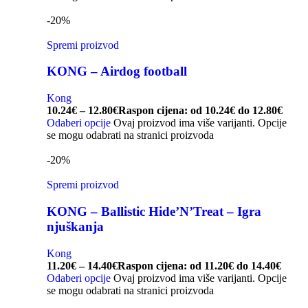
-20%
Spremi proizvod
KONG – Airdog football
Kong
10.24
€
–
12.80
€
Raspon cijena: od 10.24€ do 12.80€
Odaberi opcije
Ovaj proizvod ima više varijanti. Opcije
se mogu odabrati na stranici proizvoda
-20%
Spremi proizvod
KONG – Ballistic Hide’N’Treat – Igra
njuškanja
Kong
11.20
€
–
14.40
€
Raspon cijena: od 11.20€ do 14.40€
Odaberi opcije
Ovaj proizvod ima više varijanti. Opcije
se mogu odabrati na stranici proizvoda