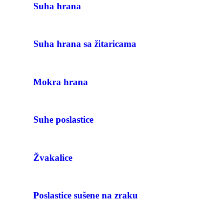
Suha hrana
Suha hrana sa žitaricama
Mokra hrana
Suhe poslastice
Žvakalice
Poslastice sušene na zraku