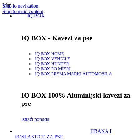
Menu
Skip to navigation
Skip to main content
IQ BOX
IQ BOX - Kavezi za pse
IQ BOX HOME
IQ BOX VEHICLE
IQ BOX HUNTER
IQ BOX PO MJERI
IQ BOX PREMA MARKI AUTOMOBILA
IQ BOX 100% Aluminijski kavezi za
pse
Istraži ponudu
HRANA I
POSLASTICE ZA PSE