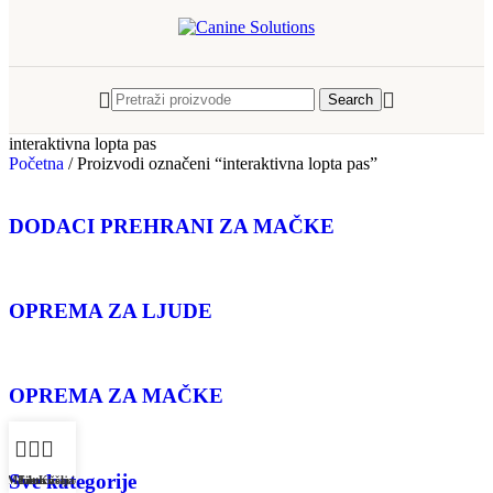
Search
interaktivna lopta pas
Početna
/
Proizvodi označeni “interaktivna lopta pas”
DODACI PREHRANI ZA MAČKE
OPREMA ZA LJUDE
OPREMA ZA MAČKE
Sve kategorije
Menu
Filteri
Lista želja
Košarica