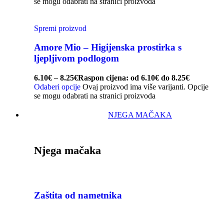
se mogu odabrati na stranici proizvoda
Spremi proizvod
Amore Mio – Higijenska prostirka s
ljepljivom podlogom
6.10
€
–
8.25
€
Raspon cijena: od 6.10€ do 8.25€
Odaberi opcije
Ovaj proizvod ima više varijanti. Opcije
se mogu odabrati na stranici proizvoda
NJEGA MAČAKA
Njega mačaka
Zaštita od nametnika