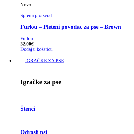
Novo
Spremi proizvod
Furlou – Pleteni povodac za pse – Brown
Furlou
32.00
€
Dodaj u košaricu
IGRAČKE ZA PSE
Igračke za pse
Štenci
Odrasli psi