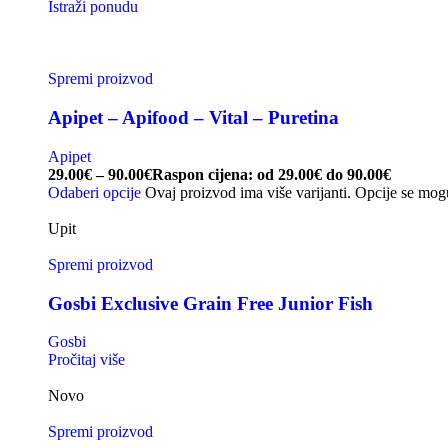
Istraži ponudu
Spremi proizvod
Apipet – Apifood – Vital – Puretina
Apipet
29.00
€
–
90.00
€
Raspon cijena: od 29.00€ do 90.00€
Odaberi opcije
Ovaj proizvod ima više varijanti. Opcije se mog
Upit
Spremi proizvod
Gosbi Exclusive Grain Free Junior Fish
Gosbi
Pročitaj više
Novo
Spremi proizvod