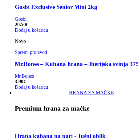
Gosbi Exclusive Senior Mini 2kg
Gosbi
20.50
€
Dodaj u košaricu
Novo
Spremi proizvod
Mr.Bones – Kuhana hrana – Iberijska svinja 37
Mr.Bones
3.90
€
Dodaj u košaricu
HRANA ZA MAČKE
Premium hrana za mačke
Hrana kuhana na pari - Jušni oblik