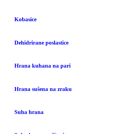
Kobasice
Dehidrirane poslastice
Hrana kuhana na pari
Hrana sušena na zraku
Suha hrana