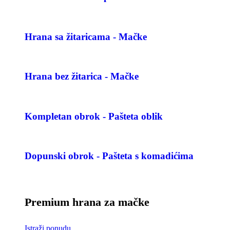
Hrana sa žitaricama - Mačke
Hrana bez žitarica - Mačke
Kompletan obrok - Pašteta oblik
Dopunski obrok - Pašteta s komadićima
Premium hrana za mačke
Istraži ponudu