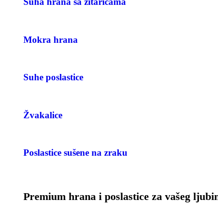
Suha hrana sa žitaricama
Mokra hrana
Suhe poslastice
Žvakalice
Poslastice sušene na zraku
Premium hrana i poslastice za vašeg ljub