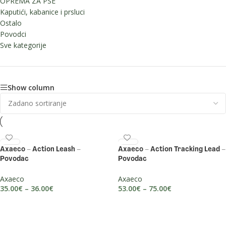
OPREMA ZA PSE
Kaputići, kabanice i prsluci
Ostalo
Povodci
Sve kategorije
Show column
Axaeco – Action Leash –
Axaeco – Action Tracking Lead –
Povodac
Povodac
Axaeco
Axaeco
35.00
€
–
36.00
€
53.00
€
–
75.00
€
ODABERI OPCIJE
ODABERI OPCIJE