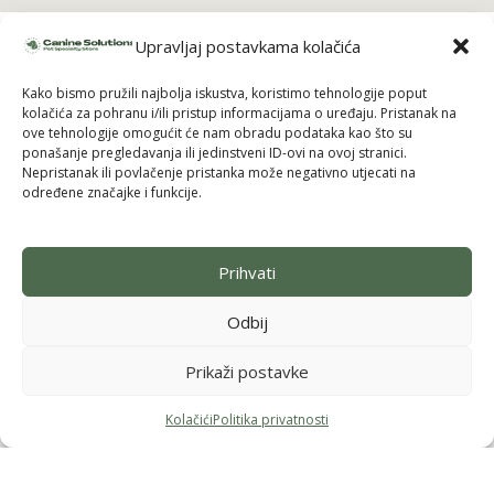
Upravljaj postavkama kolačića
Kako bismo pružili najbolja iskustva, koristimo tehnologije poput
Pridruži se i uzmi 10% popusta na prvu
kolačića za pohranu i/ili pristup informacijama o uređaju. Pristanak na
narudžbu
ove tehnologije omogućit će nam obradu podataka kao što su
Budi među prvima koji saznaju za nove brendove, ekskluzivne
ponašanje pregledavanja ili jedinstveni ID-ovi na ovoj stranici.
proizvode i posebne ponude — uz to odmah dobivaš
10% popusta
Nepristanak ili povlačenje pristanka može negativno utjecati na
na svoju prvu kupnju.
određene značajke i funkcije.
Prihvati
Odbij
Pošalji
Prikaži postavke
Kolačići
Politika privatnosti
Politika privatnosti
Kolačići
Impressum
Uvjeti korištenja
Menu
Filteri
Lista želja
Košarica
2026.
Canine Solutions Pet Specialty Store © Sva prava pridržana