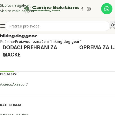
Skip to navigation
Skip to main content
hiking dog gear
Početna
/
Proizvodi označeni “hiking dog gear”
DODACI PREHRANI ZA
OPREMA ZA L
MAČKE
BRENDOVI
Axaeco
Axaeco
7
KATEGORIJA