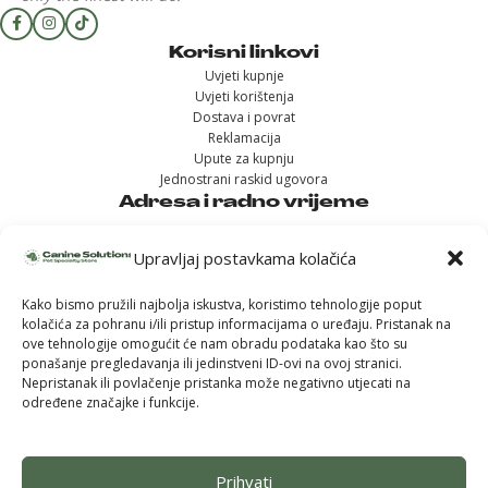
Korisni linkovi
Uvjeti kupnje
Uvjeti korištenja
Dostava i povrat
Reklamacija
Upute za kupnju
Jednostrani raskid ugovora
Adresa i radno vrijeme
Samoborska cesta 102, Zagreb
(u sklopu Konzuma Stenjevec)
Upravljaj postavkama kolačića
Ponedjeljak - 12h-19h
Kako bismo pružili najbolja iskustva, koristimo tehnologije poput
Uto, sri, čet, pet – 11h-18h
kolačića za pohranu i/ili pristup informacijama o uređaju. Pristanak na
Subota - 9h-14h
ove tehnologije omogućit će nam obradu podataka kao što su
Nedjelja - ZATVORENO
ponašanje pregledavanja ili jedinstveni ID-ovi na ovoj stranici.
Nepristanak ili povlačenje pristanka može negativno utjecati na
određene značajke i funkcije.
Prihvati