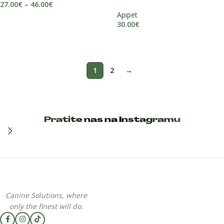
27.00
€
–
46.00
€
Apipet
ODABERI OPCIJE
30.00
€
PROČITAJ VIŠE
1
2
→
Pratite nas na Instagramu
Canine Solutions, where
only the finest will do.