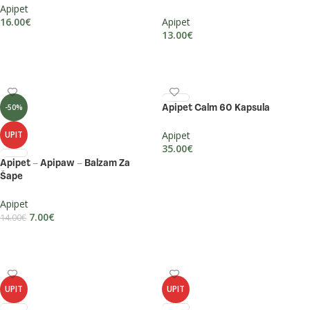
Apipet
16.00
€
Apipet
13.00
€
DODAJ U KOŠARICU
DODAJ U KOŠARICU
-50%
Apipet Calm 60 Kapsula
UPIT
Apipet
35.00
€
Apipet – Apipaw – Balzam Za
DODAJ U KOŠARICU
Šape
Apipet
7.00
€
14.00
€
PROČITAJ VIŠE
UPIT
UPIT