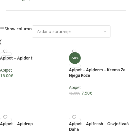
Show column
-50%
Apipet – Apident
Apipet
Apipet – Apiderm – Krema Za
16.00
€
Njegu Kože
DODAJ U KOŠARICU
Apipet
7.50
€
15.00
€
DODAJ U KOŠARICU
Apipet – Apidrop
Apipet – Apifresh – Osvježivač
Daha