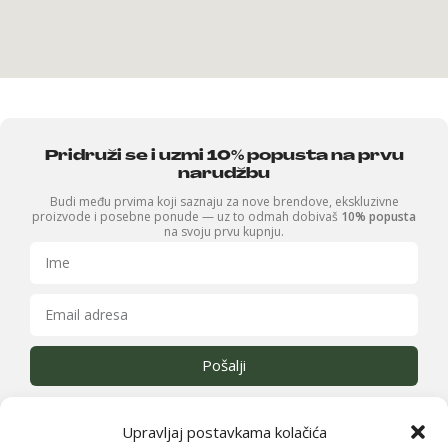
Pridruži se i uzmi 10% popusta na prvu
narudžbu
Budi među prvima koji saznaju za nove brendove, ekskluzivne
proizvode i posebne ponude — uz to odmah dobivaš
10% popusta
na svoju prvu kupnju.
Pošalji
Upravljaj postavkama kolačića