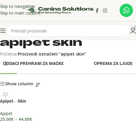
Skip to navigation
Skip to main content
apipet skin
Početna
/
Proizvodi označeni “apipet skin”
DODACI PREHRANI ZA MAČKE
OPREMA ZA LJUDE
Show column
Apipet – Skin
Apipet
25.00
€
–
44.00
€
ODABERI OPCIJE