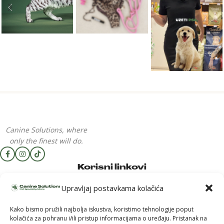
Canine Solutions, where
only the finest will do.
Korisni linkovi
Uvjeti kupnje
Upravljaj postavkama kolačića
Uvjeti korištenja
Dostava i povrat
Reklamacija
Kako bismo pružili najbolja iskustva, koristimo tehnologije poput
Upute za kupnju
kolačića za pohranu i/ili pristup informacijama o uređaju. Pristanak na