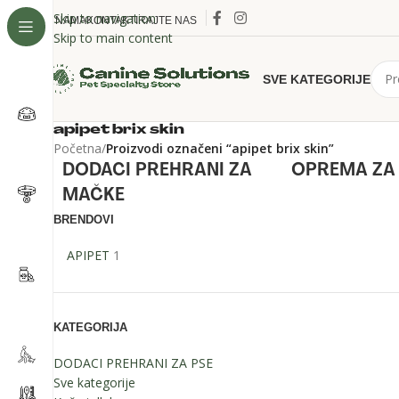
Skip to navigation
O NAMA
KONTAKTIRAJTE NAS
Skip to main content
SVE KATEGORIJE
apipet brix skin
Početna
/
Proizvodi označeni “apipet brix skin”
DODACI PREHRANI ZA
OPREMA ZA
MAČKE
BRENDOVI
APIPET
1
KATEGORIJA
DODACI PREHRANI ZA PSE
Sve kategorije