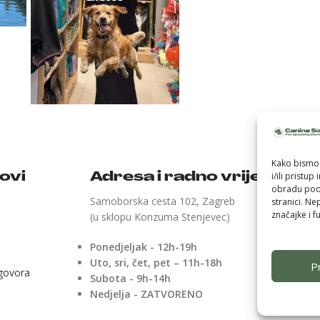
Kako bismo 
i/ili pristu
kovi
Adresa i radno vrijeme
obradu poda
Samoborska cesta 102, Zagreb
stranici. Ne
značajke i fu
(u sklopu Konzuma Stenjevec)
Ponedjeljak - 12h-19h
Uto, sri, čet, pet – 11h-18h
Pr
ugovora
Subota - 9h-14h
Nedjelja - ZATVORENO