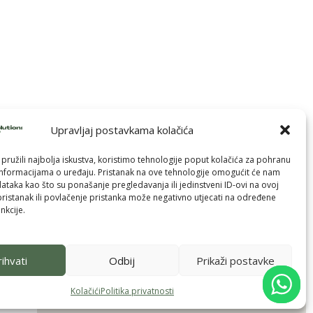
Upravljaj postavkama kolačića
pružili najbolja iskustva, koristimo tehnologije poput kolačića za pohranu
p informacijama o uređaju. Pristanak na ove tehnologije omogućit će nam
taka kao što su ponašanje pregledavanja ili jedinstveni ID-ovi na ovoj
pristanak ili povlačenje pristanka može negativno utjecati na određene
nkcije.
ihvati
Odbij
Prikaži postavke
Kolačići
Politika privatnosti