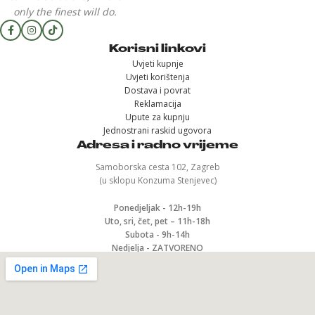
only the finest will do.
Korisni linkovi
Uvjeti kupnje
Uvjeti korištenja
Dostava i povrat
Reklamacija
Upute za kupnju
Jednostrani raskid ugovora
Adresa i radno vrijeme
Samoborska cesta 102, Zagreb
(u sklopu Konzuma Stenjevec)
Ponedjeljak - 12h-19h
Uto, sri, čet, pet – 11h-18h
Subota - 9h-14h
Nedjelja - ZATVORENO