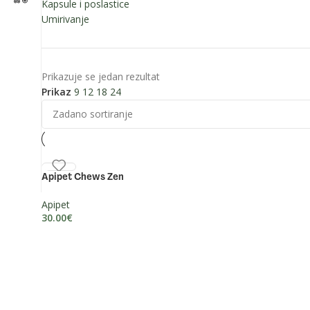
Kapsule i poslastice
Umirivanje
Prikazuje se jedan rezultat
Prikaz
9
12
18
24
Zapratite nas:
Apipet Chews Zen
Apipet
30.00
€