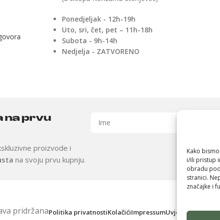
Ponedjeljak - 12h-19h
Uto, sri, čet, pet – 11h-18h
ugovora
Subota - 9h-14h
Nedjelja - ZATVORENO
a na prvu
skluzivne proizvode i
Kako bismo 
usta
na svoju prvu kupnju.
i/ili pristu
obradu poda
stranici. Ne
značajke i fu
ava pridržana
Politika privatnosti
Kolačići
Impressum
Uvjeti korištenja