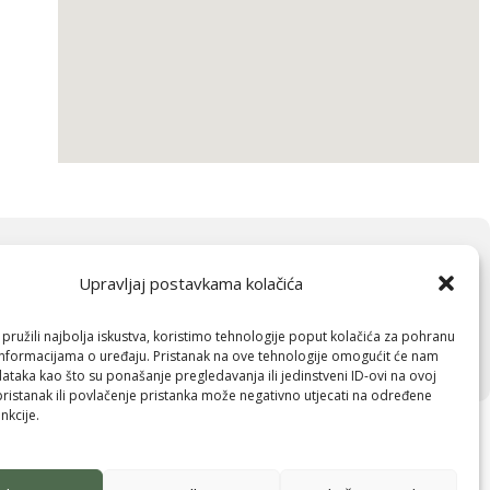
Pošalji
Upravljaj postavkama kolačića
pružili najbolja iskustva, koristimo tehnologije poput kolačića za pohranu
p informacijama o uređaju. Pristanak na ove tehnologije omogućit će nam
taka kao što su ponašanje pregledavanja ili jedinstveni ID-ovi na ovoj
pristanak ili povlačenje pristanka može negativno utjecati na određene
nkcije.