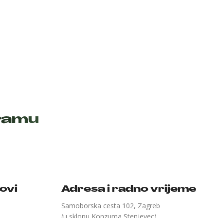
gramu
kovi
Adresa i radno vrijeme
Samoborska cesta 102, Zagreb
(u sklopu Konzuma Stenjevec)