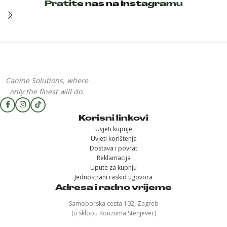
Pratite nas na Instagramu
Canine Solutions, where
only the finest will do.
Korisni linkovi
Uvjeti kupnje
Uvjeti korištenja
Dostava i povrat
Reklamacija
Upute za kupnju
Jednostrani raskid ugovora
Adresa i radno vrijeme
Samoborska cesta 102, Zagreb
(u sklopu Konzuma Stenjevec)