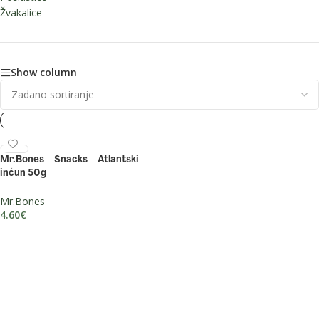
Žvakalice
Show column
Mr.Bones – Snacks – Atlantski
inćun 50g
Mr.Bones
4.60
€
DODAJ U KOŠARICU