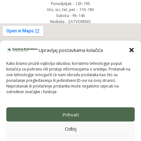
Ponedjeljak - 12h-19h
Uto, sri, čet, pet – 11h-18h
Subota - 9h-14h
Nedjelja - ZATVORENO
Upravljaj postavkama kolačića
Kako bismo pružili najbolja iskustva, koristimo tehnologije poput
kolačića za pohranu i/ili pristup informacijama o uređaju. Pristanak na
ove tehnologije omogućit će nam obradu podataka kao što su
ponašanje pregledavanja ili jedinstveni ID-ovi na ovoj stranici.
Nepristanak ili povlačenje pristanka može negativno utjecati na
određene značajke i funkcije.
Prihvati
Pridruži se i uzmi 10% popusta na prvu
narudžbu
Odbij
Budi među prvima koji saznaju za nove brendove, ekskluzivne
proizvode i posebne ponude — uz to odmah dobivaš
10% popusta
na svoju prvu kupnju.