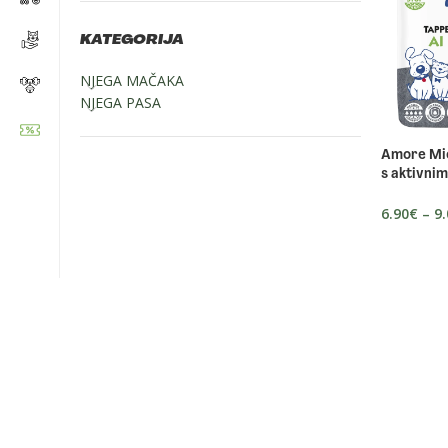
KATEGORIJA
NJEGA MAČAKA
NJEGA PASA
Amore Mio
s aktivni
6.90
€
–
9.
Zapratite nas: