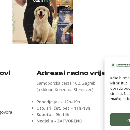
kovi
Adresa i radno vrijeme
Kako bismo 
Samoborska cesta 102, Zagreb
i/ili pristu
obradu poda
(u sklopu Konzuma Stenjevec)
stranici. Ne
značajke i fu
Ponedjeljak - 12h-19h
Uto, sri, čet, pet – 11h-18h
ugovora
Subota - 9h-14h
Pr
Nedjelja - ZATVORENO