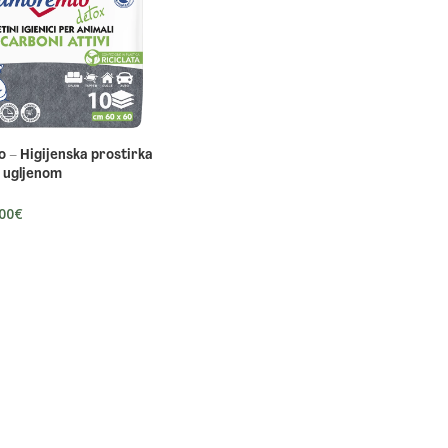
 – Higijenska prostirka
m ugljenom
00
€