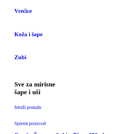
Vrećice
Koža i šape
Zubi
Sve za mirisne
šape i uši
Istraži ponudu
Spremi proizvod