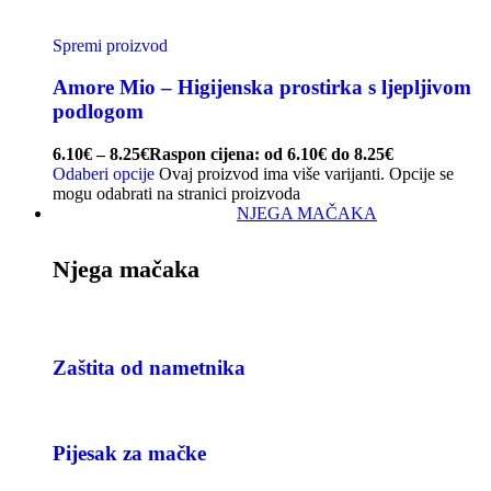
Spremi proizvod
Amore Mio – Higijenska prostirka s ljepljivom
podlogom
6.10
€
–
8.25
€
Raspon cijena: od 6.10€ do 8.25€
Odaberi opcije
Ovaj proizvod ima više varijanti. Opcije se
mogu odabrati na stranici proizvoda
NJEGA MAČAKA
Njega mačaka
Zaštita od nametnika
Pijesak za mačke