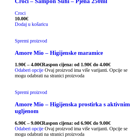
Croci – Šampon Suhi – Pjena 250ml
Croci
10.00
€
Dodaj u košaricu
Spremi proizvod
Amore Mio – Higijenske maramice
1.90
€
–
4.00
€
Raspon cijena: od 1.90€ do 4.00€
Odaberi opcije
Ovaj proizvod ima više varijanti. Opcije se
mogu odabrati na stranici proizvoda
Spremi proizvod
Amore Mio – Higijenska prostirka s aktivnim
ugljenom
6.90
€
–
9.00
€
Raspon cijena: od 6.90€ do 9.00€
Odaberi opcije
Ovaj proizvod ima više varijanti. Opcije se
mogu odabrati na stranici proizvoda