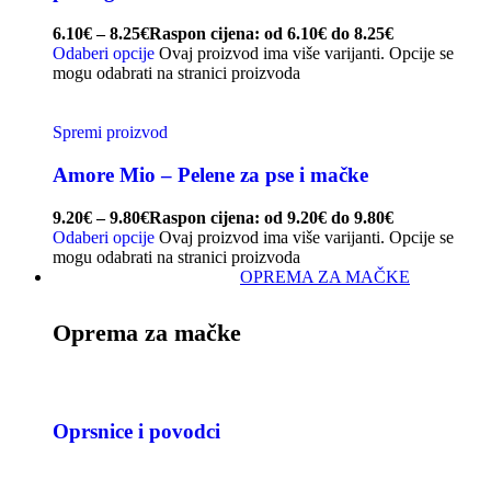
6.10
€
–
8.25
€
Raspon cijena: od 6.10€ do 8.25€
Odaberi opcije
Ovaj proizvod ima više varijanti. Opcije se
mogu odabrati na stranici proizvoda
Spremi proizvod
Amore Mio – Pelene za pse i mačke
9.20
€
–
9.80
€
Raspon cijena: od 9.20€ do 9.80€
Odaberi opcije
Ovaj proizvod ima više varijanti. Opcije se
mogu odabrati na stranici proizvoda
OPREMA ZA MAČKE
Oprema za mačke
Oprsnice i povodci