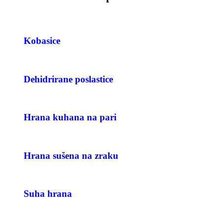
Kobasice
Dehidrirane poslastice
Hrana kuhana na pari
Hrana sušena na zraku
Suha hrana