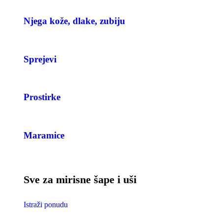
Njega kože, dlake, zubiju
Sprejevi
Prostirke
Maramice
Sve za mirisne šape i uši
Istraži ponudu