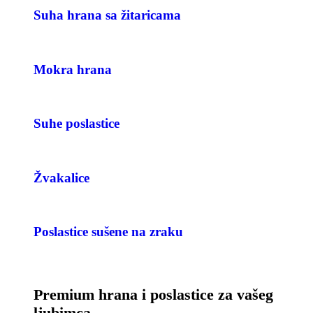
Suha hrana sa žitaricama
Mokra hrana
Suhe poslastice
Žvakalice
Poslastice sušene na zraku
Premium hrana i poslastice za vašeg
ljubimca