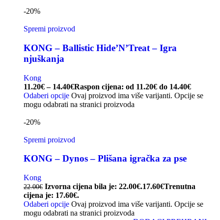
-20%
Spremi proizvod
KONG – Ballistic Hide’N’Treat – Igra
njuškanja
Kong
11.20
€
–
14.40
€
Raspon cijena: od 11.20€ do 14.40€
Odaberi opcije
Ovaj proizvod ima više varijanti. Opcije se
mogu odabrati na stranici proizvoda
-20%
Spremi proizvod
KONG – Dynos – Plišana igračka za pse
Kong
Izvorna cijena bila je: 22.00€.
17.60
€
Trenutna
22.00
€
cijena je: 17.60€.
Odaberi opcije
Ovaj proizvod ima više varijanti. Opcije se
mogu odabrati na stranici proizvoda