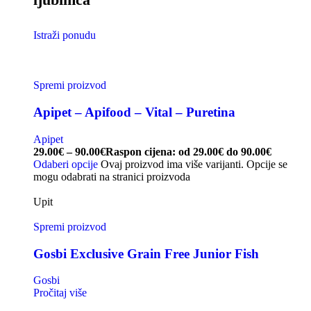
Istraži ponudu
Spremi proizvod
Apipet – Apifood – Vital – Puretina
Apipet
29.00
€
–
90.00
€
Raspon cijena: od 29.00€ do 90.00€
Odaberi opcije
Ovaj proizvod ima više varijanti. Opcije se
mogu odabrati na stranici proizvoda
Upit
Spremi proizvod
Gosbi Exclusive Grain Free Junior Fish
Gosbi
Pročitaj više