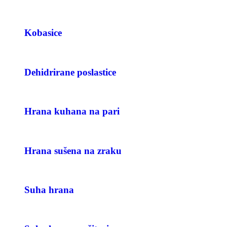
Kobasice
Dehidrirane poslastice
Hrana kuhana na pari
Hrana sušena na zraku
Suha hrana