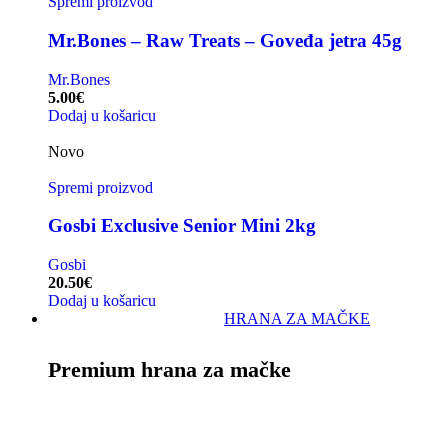
Spremi proizvod
Mr.Bones – Raw Treats – Goveđa jetra 45g
Mr.Bones
5.00
€
Dodaj u košaricu
Novo
Spremi proizvod
Gosbi Exclusive Senior Mini 2kg
Gosbi
20.50
€
Dodaj u košaricu
HRANA ZA MAČKE
Premium hrana za mačke