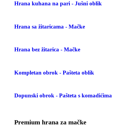
Hrana kuhana na pari - Jušni oblik
Hrana sa žitaricama - Mačke
Hrana bez žitarica - Mačke
Kompletan obrok - Pašteta oblik
Dopunski obrok - Pašteta s komadićima
Premium hrana za mačke