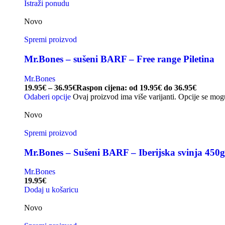
Istraži ponudu
Novo
Spremi proizvod
Mr.Bones – sušeni BARF – Free range Piletina
Mr.Bones
19.95
€
–
36.95
€
Raspon cijena: od 19.95€ do 36.95€
Odaberi opcije
Ovaj proizvod ima više varijanti. Opcije se mog
Novo
Spremi proizvod
Mr.Bones – Sušeni BARF – Iberijska svinja 450g
Mr.Bones
19.95
€
Dodaj u košaricu
Novo