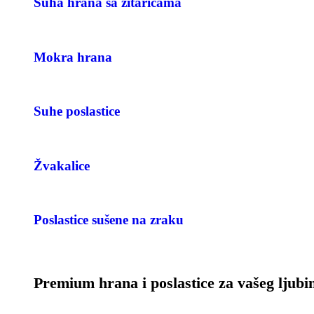
Suha hrana sa žitaricama
Mokra hrana
Suhe poslastice
Žvakalice
Poslastice sušene na zraku
Premium hrana i poslastice za vašeg ljub