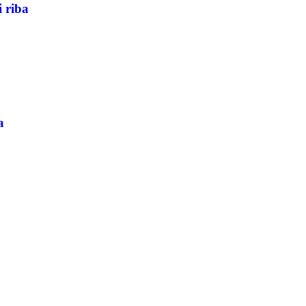
i riba
a